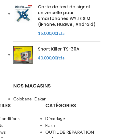
Carte de test de signal
universelle pour
smartphones WYLIE SIM
(iPhone, Huawei, Android)
15.000,00
fcfa
Short Killer TS-30A
40.000,00
fcfa
NOS MAGASINS
Colobane , Dakar
TILES
CATÉGORIES
Conditions
Décodage
Us
Flash
ews
OUTIL DE RÉPARATION