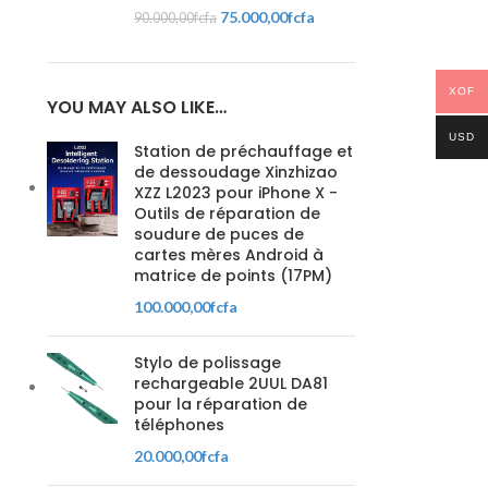
75.000,00
fcfa
90.000,00
fcfa
XOF
YOU MAY ALSO LIKE…
USD
Station de préchauffage et
de dessoudage Xinzhizao
XZZ L2023 pour iPhone X -
Outils de réparation de
soudure de puces de
cartes mères Android à
matrice de points (17PM)
100.000,00
fcfa
Stylo de polissage
rechargeable 2UUL DA81
pour la réparation de
téléphones
20.000,00
fcfa