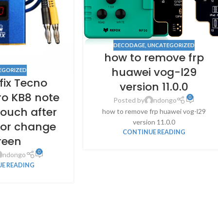
DECODAGE
,
UNCATEGORIZED
how to remove frp
huawei vog-l29
EGORIZED
fix Tecno
version 11.0.0
ro KB8 note
0
Posted by
ndongo
touch after
how to remove frp huawei vog-l29
version 11.0.0
 or change
CONTINUE READING
reen
0
ndongo
E READING