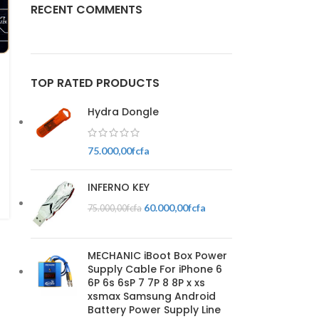
RECENT COMMENTS
TOP RATED PRODUCTS
Hydra Dongle
75.000,00
fcfa
INFERNO KEY
60.000,00
fcfa
75.000,00
fcfa
MECHANIC iBoot Box Power
Supply Cable For iPhone 6
6P 6s 6sP 7 7P 8 8P x xs
xsmax Samsung Android
Battery Power Supply Line