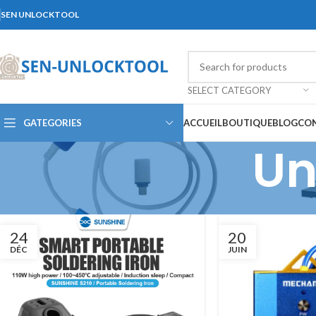
SEN UNLOCKTOOL
SELECT CATEGORY
GATEGORIES
ACCUEIL
BOUTIQUE
BLOG
CO
Un
24
20
DÉC
JUIN