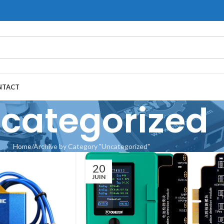
NTACT
categorized
Home
Archive by Category "Uncategorized"
20
JUIN