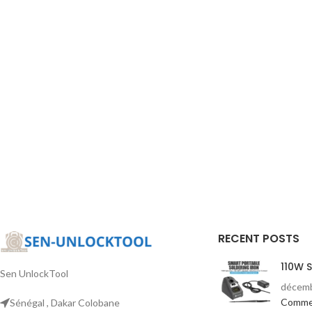
RECENT POSTS
110W 
Sen UnlockTool
décemb
Comme
Sénégal , Dakar Colobane