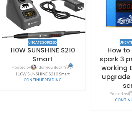
UNCATEGORIZED
UNCAT
110W SUNSHINE S210
How to 
Smart
spark 3 p
working 
0
Posted by
ndongounlock
110W SUNSHINE S210 Smart
upgrade
CONTINUE READING
sc
Posted by
CONTINU